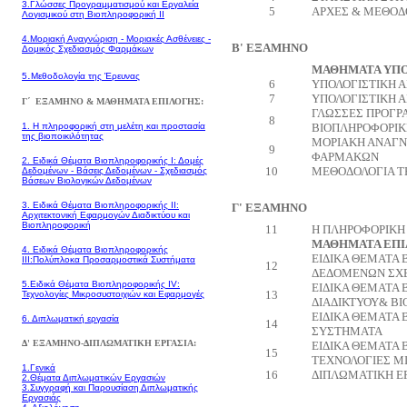
3.
Γλώσσες Προγραμματισμού και Εργαλεία
5
ΑΡΧΕΣ & ΜΕΘΟΔ
Λογισμικού στη Βιοπληροφορική II
4.
Μοριακή Αναγνώριση - Μοριακές Ασθένειες -
Β' ΕΞΑΜΗΝΟ
Δομικός Σχεδιασμός Φαρμάκων
ΜΑΘΗΜΑΤΑ ΥΠ
.
5
Μεθοδολογία της Έρευνας
6
ΥΠΟΛΟΓΙΣΤΙΚΗ 
7
ΥΠΟΛΟΓΙΣΤΙΚΗ 
Γ΄
ΕΞΑΜΗΝΟ &
ΜΑΘΗΜΑΤΑ ΕΠΙΛΟΓΗΣ:
ΓΛΩΣΣΕΣ ΠΡΟΓΡ
8
1. Η πληροφορική στη μελέτη και προστασία
ΒΙΟΠΛΗΡΟΦΟΡΙΚΗ
της βιοποικιλότητας
ΜΟΡΙΑΚΗ ΑΝΑΓΝ
9
ΦΑΡΜΑΚΩΝ
2.
Ειδικά Θέματα Βιοπληροφορικής Ι:
Δομές
10
ΜΕΘΟΔΟΛΟΓΙΑ Τ
Δεδομένων - Βάσεις Δεδομένων - Σχεδιασμός
Βάσεων Βιολογικών Δεδομένων
3. Ειδικά Θέματα
Βιοπληροφορικής ΙΙ:
Γ' ΕΞΑΜΗΝΟ
Αρχιτεκτονική Εφαρμογών Διαδικτύου και
Βιοπληροφορική
11
Η ΠΛΗΡΟΦΟΡΙΚΗ 
ΜΑΘΗΜΑΤΑ ΕΠΙ
4.
Ειδικά Θέματα Βιοπληροφορικής
ΕΙΔΙΚΑ ΘΕΜΑΤΑ 
ΙΙΙ:
Πολύπλοκα Προσαρμοστικά Συστήματα
12
ΔΕΔΟΜΕΝΩΝ ΣΧΕ
5.
Ειδικά Θέματα Βιοπληροφορικής IV:
ΕΙΔΙΚΑ ΘΕΜΑΤΑ 
13
Τεχνολογίες Μικροσυστοιχιών και Εφαρμογές
ΔΙΑΔΙΚΤΥΟΥ& Β
ΕΙΔΙΚΑ ΘΕΜΑΤΑ 
6. Διπλωματική εργασία
14
ΣΥΣΤΗΜΑΤΑ
Δ' ΕΞΑΜΗΝΟ-ΔΙΠΛΩΜΑΤΙΚΗ ΕΡΓΑΣΙΑ:
ΕΙΔΙΚΑ ΘΕΜΑΤΑ 
15
ΤΕΧΝΟΛΟΓΙΕΣ Μ
1.
Γενικά
16
ΔΙΠΛΩΜΑΤΙΚΗ Ε
2.
Θέματα Διπλωματικών Εργασιών
3.
Συγγραφή και Παρουσίαση Διπλωματικής
Εργασιάς