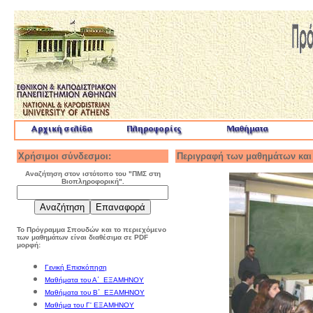
Χρήσιμοι σύνδεσμοι:
Περιγραφή των μαθημάτων κα
Aναζήτηση στον ιστότοπο του "ΠMΣ στη
Bιοπληροφορική".
Το Πρόγραμμα Σπουδών και το περιεχόμενο
των μαθημάτων είναι διαθέσιμα σε PDF
μορφή:
Γενική Επισκόπηση
Μαθήματα του Α΄
ΕΞΑΜΗΝΟΥ
Μαθήματα του Β΄
ΕΞΑΜΗΝΟΥ
Μαθήμα του Γ' ΕΞΑΜΗΝΟΥ