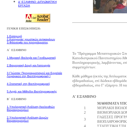
Δ' ΕΞΑΜΗΝΟ: ΔΙΠΛΩΜΑΤΙΚΗ
ΕΡΓΑΣΙΑ
ΓΕΝΙΚΗ ΕΠΙΣΚΟΠΗΣΗ:
1.Εισαγωγή
2.Κατηγορίες γνωστικών αντικειμένων
3.Φιλοσοφία του προγράμματος
Α΄
ΕΞΑΜΗΝΟ
Το "Πρόγραμμα Μεταπτυχιακών Σπο
Καποδιστριακού Πανεπιστημίου Αθην
1.Μοριακή Βιολογία και Γονιδιωματική
Βιοπληροφορικής, λαμβάνοντας, επί
2.Βιομοριακή Δομή και Λειτουργία
συμμετεχόντων.
3.Γλώσσες Προγραμματισμού και Εργαλεία
Κάθε μάθημα (εκτός της διπλωματικ
Λογισμικού στη Βιοπληροφορική I
εβδομαδιαίως, επί δώδεκα εβδομάδες
4.Στατιστική στη Βιοπληροφορική
εβδομαδιαίως, στο Γ' εξάμηνο. Η 
5.Αρχές και Μέθοδοι Βιοπληροφορικής
Α' ΕΞΑΜΗΝΟ
Β΄
ΕΞΑΜΗΝΟ
ΜΑΘΗΜΑΤΑ ΥΠ
1.Υπολογιστική Ανάλυση Ακολουθιών
1
ΜΟΡΙΑΚΗ ΒΙΟΛΟΓ
Βιομακρομορίων
2
ΒΙΟΜΟΡΙΑΚΗ ΔΟΜ
ΓΛΩΣΣΕΣ ΠΡΟΓΡ
2.Υπολογιστική Ανάλυση Δομών
3
Βιομακρομορίων
ΒΙΟΠΛΗΡΟΦΟΡΙΚΗ
4
ΣΤΑΤΙΣΤΙΚΗ ΣΤΗ