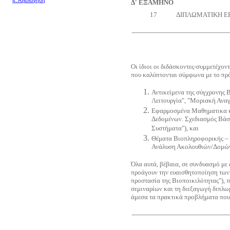
4.
Αξιολόγηση
Δ' ΕΞΑΜΗΝΟ
17
ΔΙΠΛΩΜΑΤΙΚΗ Ε
Οι ίδιοι οι διδάσκοντες-συμμετέχον
που καλύπτονται σύμφωνα με το πρ
Αντικείμενα της σύγχρονης 
Λειτουργία", "Μοριακή Ανα
Εφαρμοσμένα Μαθηματικα κα
Δεδομένων. Σχεδιασμός Βάσ
Συστήματα"), και
Θέματα Βιοπληροφορικής – 
Ανάλυση Ακολουθιών/Δομώ
Όλα αυτά, βέβαια, σε συνδυασμό με 
προάγουν την ευαισθητοποίηση των 
προστασία της Βιοποικιλότητας"), τ
σεμιναρίων και τη διεξαγωγή διπλωμ
άμεσα τα πρακτικά προβλήματα που 