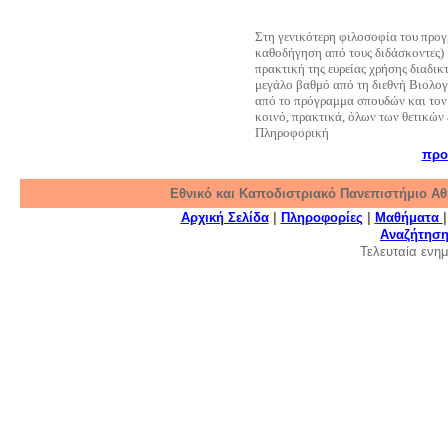
Στη γενικότερη φιλοσοφία του προ
καθοδήγηση από τους διδάσκοντες) 
πρακτική της ευρείας χρήσης διαδ
μεγάλο βαθμό από τη διεθνή Βιολογι
από το πρόγραμμα σπουδών και τον 
κοινό, πρακτικά, όλων των θετικών
Πληροφορική
προ
Εθνικό και Καποδιστριακό Πανεπιστήμιο Αθ
Αρχική Σελίδα
|
Πληροφορίες
|
Μαθήματα
Αναζήτησ
Τελευταία εν